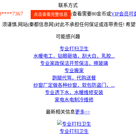
联系方式
8****7367
(查看需要80金币或
VIP会员可
点击查看完整信息
须谨慎.网站(秦都信息网)对此不承担任何保证或连带责任! 希
可能感兴趣
专业打扫卫生
水暖电工，钻眼砸墙，刮大白，乳胶...
专业家政保洁开荒保洁，擦玻璃
专业搬家
跑腿代驾，代购送餐
纱窗厂定做各种纱窗，软包防盗门，...
专业透下水，水暖维修安装
家电水电制冷维修
最新相关信息
更多>>
专业打扫卫生