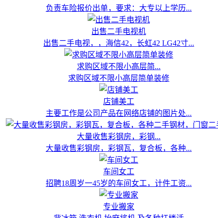
负责车险报价出单，要求：大专以上学历...
出售二手电视机
出售二手电视，，海信42，长虹42 LG42寸...
求购区域不限小高层简...
求购区域不限小高层简单装修
店铺美工
主要工作是公司产品在网络店铺的图片处...
大量收售彩钢房，彩钢...
大量收售彩钢房，彩钢瓦，复合板，各种...
车间女工
招聘18周岁一45岁的车间女工，计件工资...
专业搬家