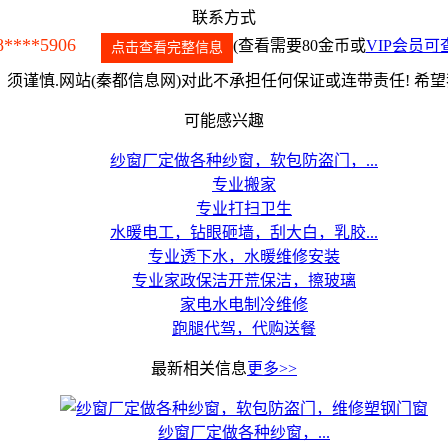
联系方式
8****5906
(查看需要80金币或
VIP会员可
点击查看完整信息
须谨慎.网站(秦都信息网)对此不承担任何保证或连带责任! 希
可能感兴趣
纱窗厂定做各种纱窗，软包防盗门，...
专业搬家
专业打扫卫生
水暖电工，钻眼砸墙，刮大白，乳胶...
专业透下水，水暖维修安装
专业家政保洁开荒保洁，擦玻璃
家电水电制冷维修
跑腿代驾，代购送餐
最新相关信息
更多>>
纱窗厂定做各种纱窗，...