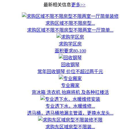
最新相关信息
更多>>
求购区域不限不限房型...
求购区域不限不限房型不限两室一厅简单...
求购学区房
面积要求80-100
回收钢琴
常年回收钢琴 价位不超过两千元
专业搬家
背冰箱 洗衣机 抬麻将机 及各种扛楼活
专业透下水，水暖维修...
透马桶，透马桶地漏主管道，更换水龙头...
求购东区域房型不限装...