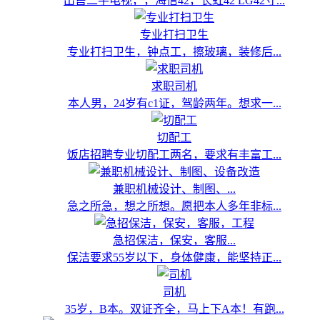
出售二手电视，，海信42，长虹42 LG42寸...
专业打扫卫生
专业打扫卫生，钟点工，擦玻璃，装修后...
求职司机
本人男，24岁有c1证，驾龄两年。想求一...
切配工
饭店招聘专业切配工两名，要求有丰富工...
兼职机械设计、制图、...
急之所急，想之所想。愿把本人多年非标...
急招保洁，保安，客服...
保洁要求55岁以下，身体健康，能坚持正...
司机
35岁，B本。双证齐全，马上下A本！有跑...