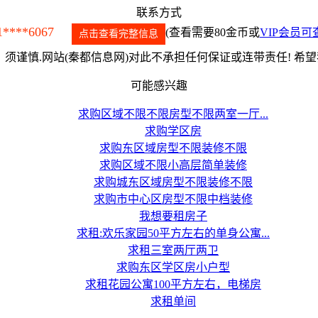
联系方式
1****6067
(查看需要80金币或
VIP会员可
点击查看完整信息
须谨慎.网站(秦都信息网)对此不承担任何保证或连带责任! 希
可能感兴趣
求购区域不限不限房型不限两室一厅...
求购学区房
求购东区域房型不限装修不限
求购区域不限小高层简单装修
求购城东区域房型不限装修不限
求购市中心区房型不限中档装修
我想要租房子
求租:欢乐家园50平方左右的单身公寓...
求租三室两厅两卫
求购东区学区房小户型
求租花园公寓100平方左右，电梯房
求租单间