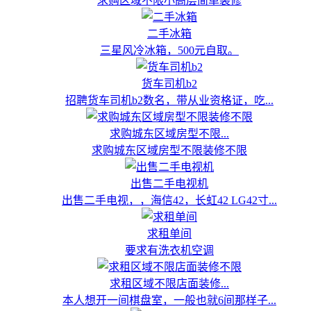
求购区域不限小高层简单装修
二手冰箱
三星风冷冰箱，500元自取。
货车司机b2
招聘货车司机b2数名，带从业资格证，吃...
求购城东区域房型不限...
求购城东区域房型不限装修不限
出售二手电视机
出售二手电视，，海信42，长虹42 LG42寸...
求租单间
要求有洗衣机空调
求租区域不限店面装修...
本人想开一间棋盘室，一般也就6间那样子...