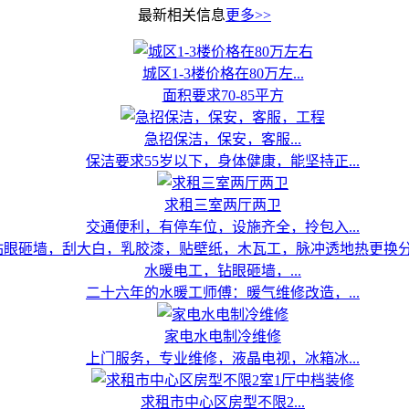
最新相关信息
更多>>
城区1-3楼价格在80万左...
面积要求70-85平方
急招保洁，保安，客服...
保洁要求55岁以下，身体健康，能坚持正...
求租三室两厅两卫
交通便利，有停车位，设施齐全，拎包入...
水暖电工，钻眼砸墙，...
二十六年的水暖工师傅：暖气维修改造，...
家电水电制冷维修
上门服务，专业维修，液晶电视，冰箱冰...
求租市中心区房型不限2...