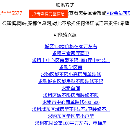
联系方式
1****5577
(查看需要80金币或
VIP会员可
点击查看完整信息
须谨慎.网站(秦都信息网)对此不承担任何保证或连带责任! 希
可能感兴趣
城区1-3楼价格在80万左右
求租三室两厅两卫
求租市中心区房型不限2室1厅中档装...
求购学区房
求购区域不限小高层简单装修
求购城东区域房型不限装修不限
求租单间
求租区域不限店面装修不限
求租市中心简单装修400-500
求租城东区域房型不限2室2卫装修不...
求购东区学区房小户型
求租花园公寓100平方左右，电梯房