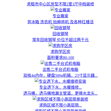
求租市中心区房型不限2室1厅中档装修
专业搬家
背冰箱 洗衣机 抬麻将机 及各种扛楼活
回收钢琴
常年回收钢琴 价位不超过两千元
求购学区房
面积要求80-100
出售二手台式机电脑
双核4g内存，硬盘500g机箱，23寸显示器...
专业透下水，水暖维修...
透马桶，透马桶地漏主管道，更换水龙头...
求购区域不限小高层简...